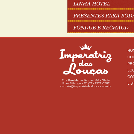
HO
QU
PR
LO
CO
Rua Presidente Vargas, 84 - Olaria
LIS
Nova Friburgo - RJ (22) 2522-6582
contato@imperatrizdasloucas.com.br