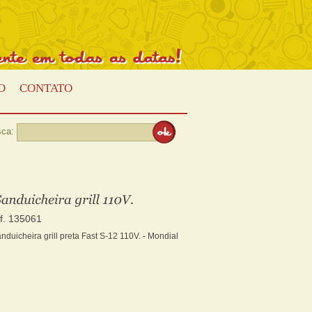
Presente
em
todas
as
datas!
O
CONTATO
ca:
ef. 135061
nduicheira grill preta Fast S-12 110V. - Mondial