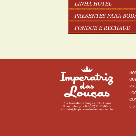
HO
QU
PR
LO
CO
Rua Presidente Vargas, 84 - Olaria
LIS
Nova Friburgo - RJ (22) 2522-6582
contato@imperatrizdasloucas.com.br