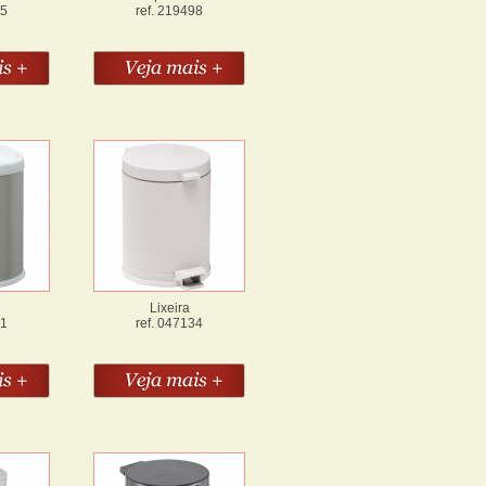
65
ref. 219498
Lixeira
31
ref. 047134