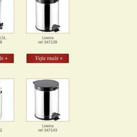
4,5L.
Lixeira
38
ref. 047139
Lixeira
42
ref. 047143