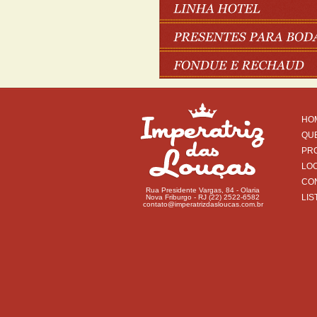
HO
QU
PR
LO
CO
Rua Presidente Vargas, 84 - Olaria
LIS
Nova Friburgo - RJ (22) 2522-6582
contato@imperatrizdasloucas.com.br