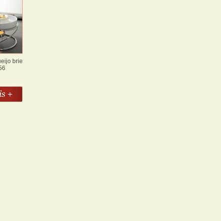
ijo brie
56