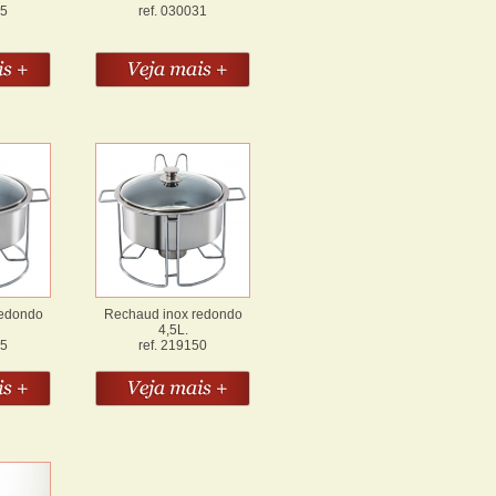
05
ref. 030031
redondo
Rechaud inox redondo
4,5L.
55
ref. 219150