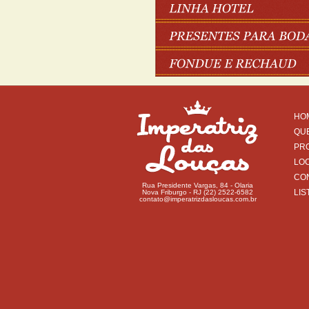
HO
QU
PR
LO
CO
Rua Presidente Vargas, 84 - Olaria
LIS
Nova Friburgo - RJ (22) 2522-6582
contato@imperatrizdasloucas.com.br