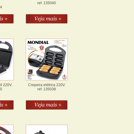
ref. 135040
64
ll 220V.
Crepeira elétrica 220V.
10
ref. 135038