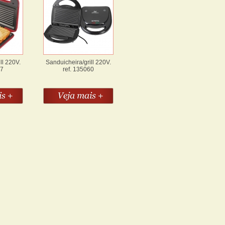
ll 220V.
Sanduicheira/grill 220V.
37
ref. 135060