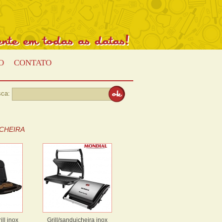
Presente
em
todas
as
datas!
O
CONTATO
ca:
CHEIRA
ll inox
Grill/sanduicheira inox