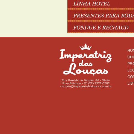
HO
QU
PR
LO
CO
Rua Presidente Vargas, 84 - Olaria
LIS
Nova Friburgo - RJ (22) 2522-6582
contato@imperatrizdasloucas.com.br