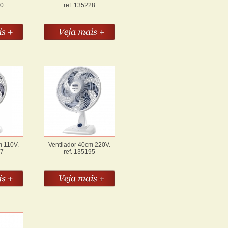
30
ref. 135228
m 110V.
Ventilador 40cm 220V.
07
ref. 135195