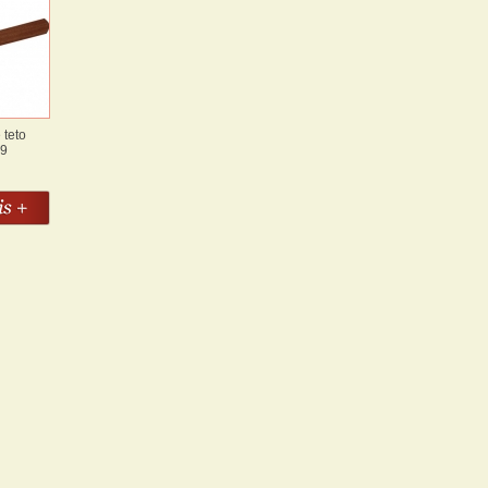
 teto
59