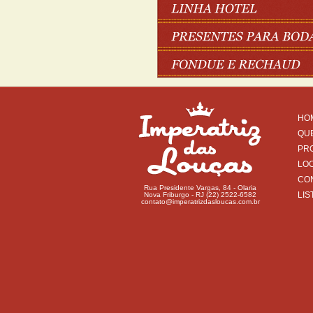
HO
QU
PR
LO
CO
Rua Presidente Vargas, 84 - Olaria
LIS
Nova Friburgo - RJ (22) 2522-6582
contato@imperatrizdasloucas.com.br