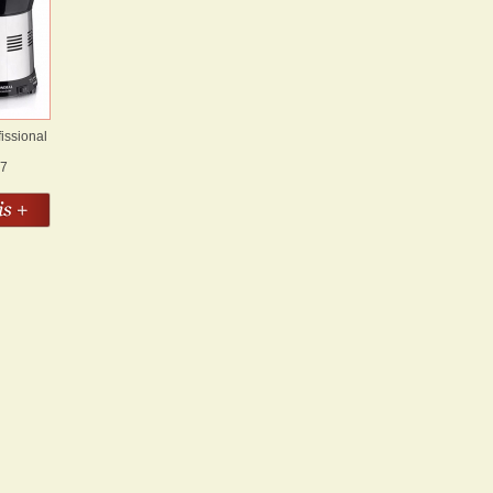
issional
57