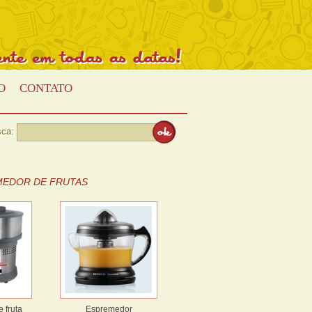
Presente
em
todas
as
datas!
O
CONTATO
ca:
EDOR DE FRUTAS
 fruta
Espremedor