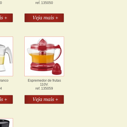
10
ref. 135050
ranco
Espremedor de frutas
110V.
54
ref. 135059