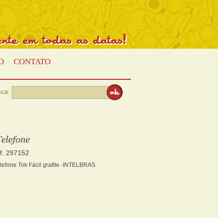
Presente
em
todas
as
datas!
O
CONTATO
ca:
ef. 297152
lefone Tok Fácil grafite -INTELBRAS