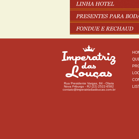
HO
QU
PR
LO
CO
Rua Presidente Vargas, 84 - Olaria
LIS
Nova Friburgo - RJ (22) 2522-6582
contato@imperatrizdasloucas.com.br