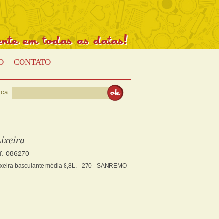
Presente
em
todas
as
datas!
O
CONTATO
ca:
ef. 086270
ixeira basculante média 8,8L. - 270 - SANREMO