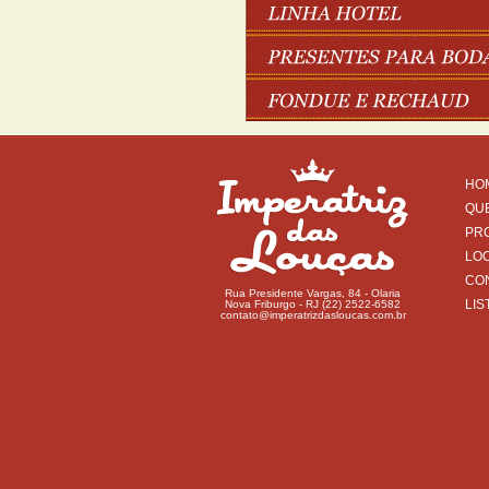
HO
QU
PR
LO
CO
Rua Presidente Vargas, 84 - Olaria
LIS
Nova Friburgo - RJ (22) 2522-6582
contato@imperatrizdasloucas.com.br