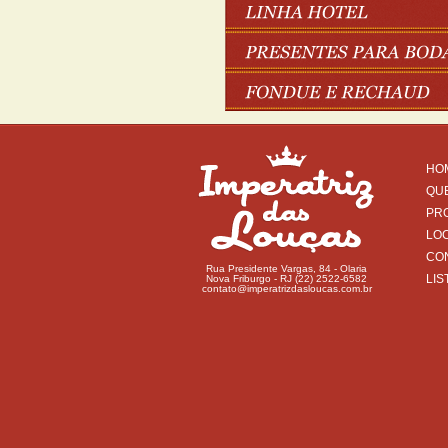
HO
QU
PR
LO
CO
Rua Presidente Vargas, 84 - Olaria
LIS
Nova Friburgo - RJ (22) 2522-6582
contato@imperatrizdasloucas.com.br