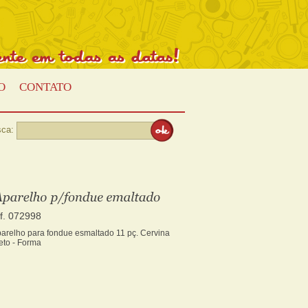
Presente
em
todas
as
datas!
O
CONTATO
ca:
ef. 072998
arelho para fondue esmaltado 11 pç. Cervina
eto - Forma