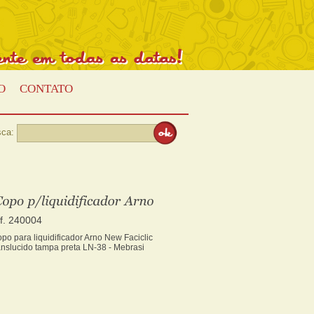
Presente
em
todas
as
datas!
O
CONTATO
ca:
ef. 240004
po para liquidificador Arno New Faciclic
anslucido tampa preta LN-38 - Mebrasi