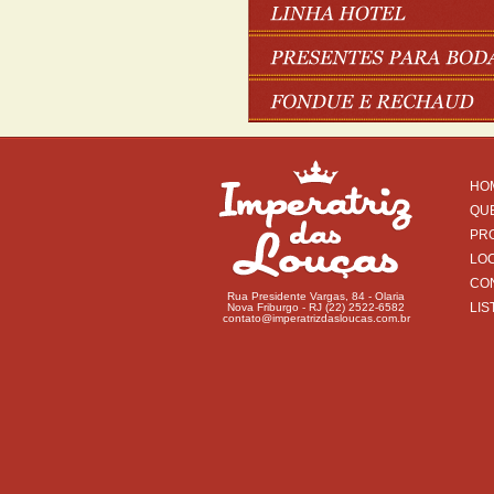
HO
QU
PR
LO
CO
Rua Presidente Vargas, 84 - Olaria
LIS
Nova Friburgo - RJ (22) 2522-6582
contato@imperatrizdasloucas.com.br