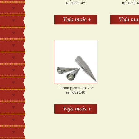
ref. 039145
ref. 0391
Forma p/canudo Nº2
ref. 039146