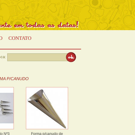
Presente
em
todas
as
datas!
O
CONTATO
ca:
MA P/CANUDO
do Nº3
Forma p/canudo de