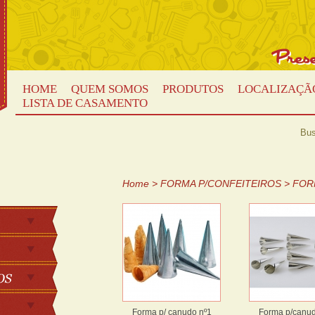
HOME
QUEM SOMOS
PRODUTOS
LOCALIZAÇÃ
LISTA DE CASAMENTO
Bus
Home
>
FORMA P/CONFEITEIROS
>
FOR
Forma p/ canudo nº1
Forma p/canu