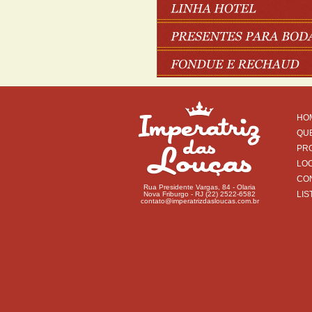
HO
QU
PR
LO
CO
Rua Presidente Vargas, 84 - Olaria
LIS
Nova Friburgo - RJ (22) 2522-6582
contato@imperatrizdasloucas.com.br