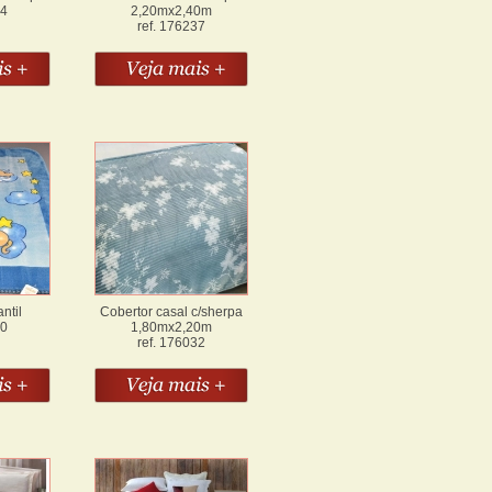
34
2,20mx2,40m
ref. 176237
ntil
Cobertor casal c/sherpa
50
1,80mx2,20m
ref. 176032