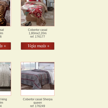
sal
Cobertor casal
0m
1,80mx2,20m
76
ref. 176177
l king
Cobertor casal Sherpa
0m
queen
24
ref. 176249