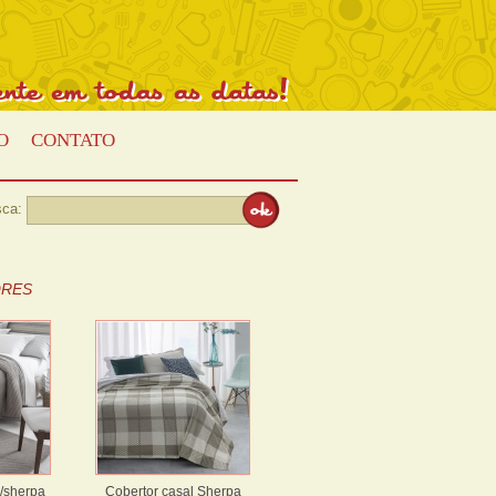
Presente
em
todas
as
datas!
O
CONTATO
ca:
RES
c/sherpa
Cobertor casal Sherpa