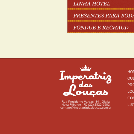
HO
QU
PR
LO
CO
Rua Presidente Vargas, 84 - Olaria
LIS
Nova Friburgo - RJ (22) 2522-6582
contato@imperatrizdasloucas.com.br