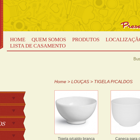
HOME
QUEM SOMOS
PRODUTOS
LOCALIZAÇÃ
LISTA DE CASAMENTO
Bus
Home
>
LOUÇAS
>
TIGELA P/CALDOS
Tigela p/caldo branca
Caneca para 