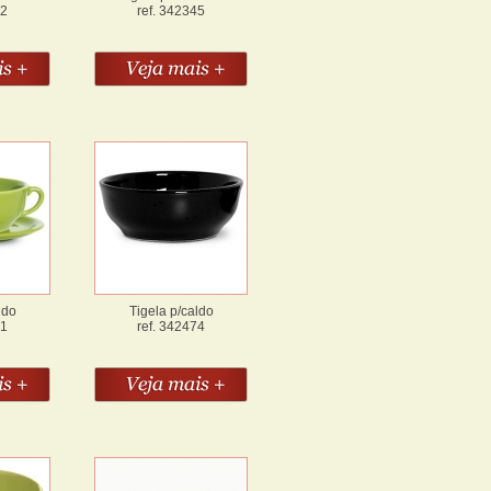
32
ref. 342345
ldo
Tigela p/caldo
71
ref. 342474