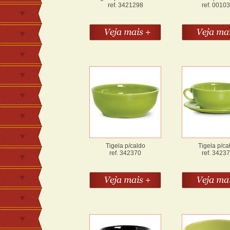
ref. 3421298
ref. 0010
Tigela p/caldo
Tigela p/ca
ref. 342370
ref. 3423