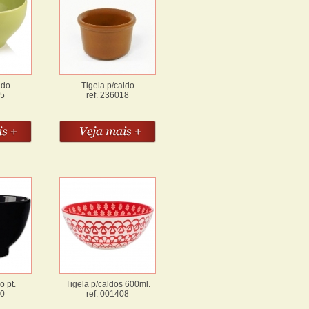
ldo
Tigela p/caldo
25
ref. 236018
o pt.
Tigela p/caldos 600ml.
30
ref. 001408