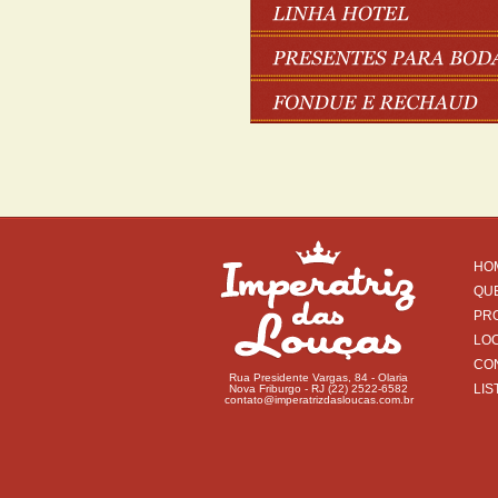
HO
QU
PR
LO
CO
Rua Presidente Vargas, 84 - Olaria
LIS
Nova Friburgo - RJ (22) 2522-6582
contato@imperatrizdasloucas.com.br