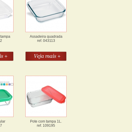
 tampa
Assadeira quadrada
12
ref. 043113
ular
Pote com tampa 1L.
27
ref. 109195