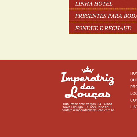
HO
QU
PR
LO
CO
Rua Presidente Vargas, 84 - Olaria
LIS
Nova Friburgo - RJ (22) 2522-6582
contato@imperatrizdasloucas.com.br