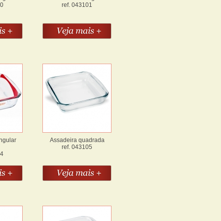
00
ref. 043101
ngular
Assadeira quadrada
ref. 043105
04