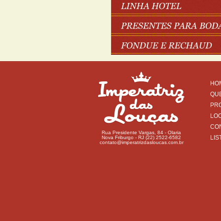
HO
QU
PR
LO
CO
Rua Presidente Vargas, 84 - Olaria
LIS
Nova Friburgo - RJ (22) 2522-6582
contato@imperatrizdasloucas.com.br