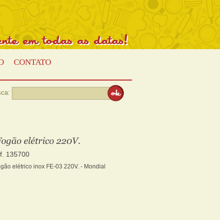
Presente
em
todas
as
datas!
O
CONTATO
ca:
ef. 135700
gão elétrico inox FE-03 220V. - Mondial