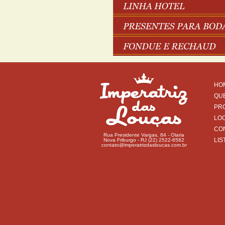
HO
QU
PR
LO
CO
Rua Presidente Vargas, 84 - Olaria
LIS
Nova Friburgo - RJ (22) 2522-6582
contato@imperatrizdasloucas.com.br