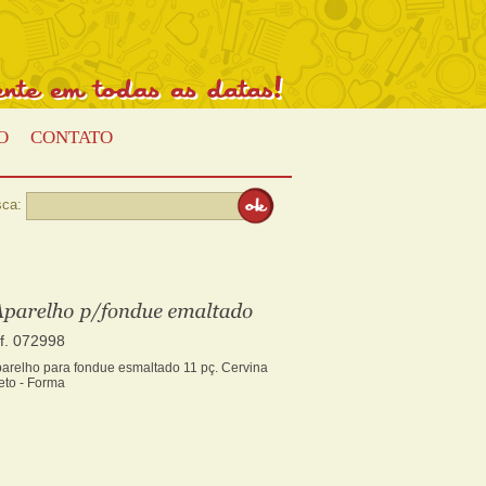
Presente
em
todas
as
datas!
O
CONTATO
ca:
ef. 072998
arelho para fondue esmaltado 11 pç. Cervina
eto - Forma